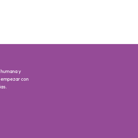
s humana y
s empezar con
ias.