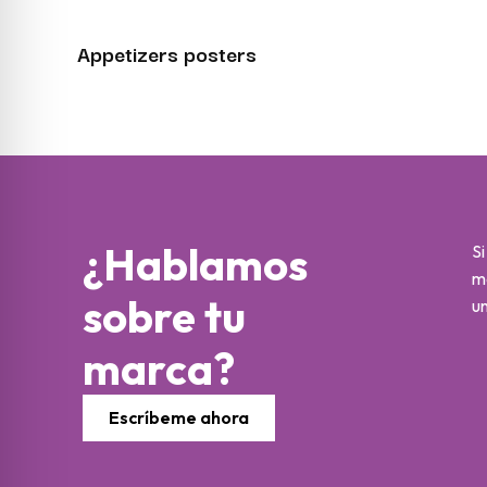
Appetizers posters
¿Hablamos
Si
m
sobre tu
un
marca?
Escríbeme ahora