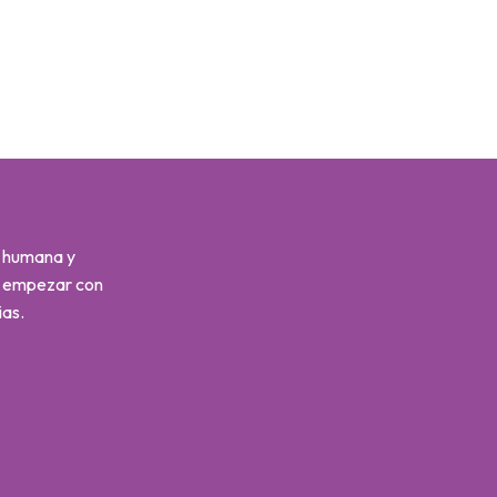
s humana y
s empezar con
ias.