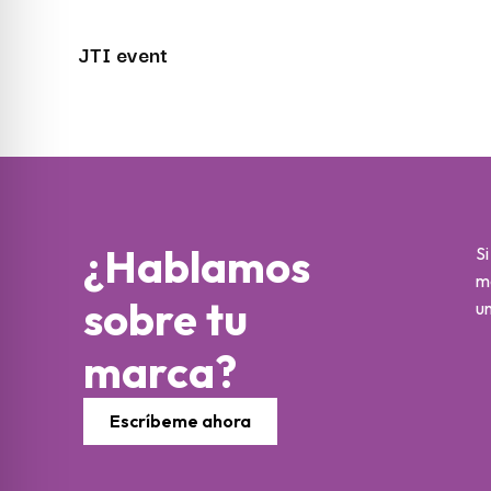
JTI event
¿Hablamos
Si
m
sobre tu
un
marca?
Escríbeme ahora