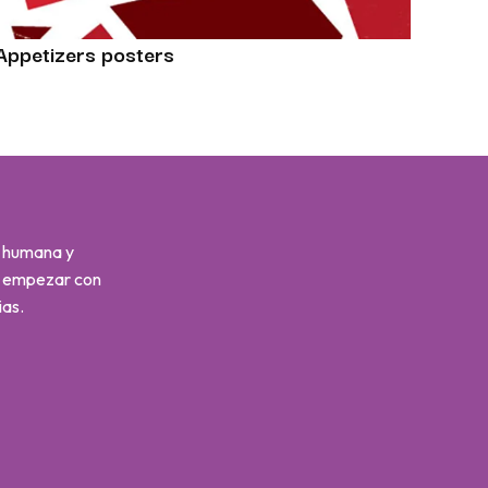
Appetizers posters
s humana y
s empezar con
ias.