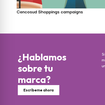
Cencosud Shoppings campaigns
¿Hablamos
Si
m
sobre tu
un
marca?
Escríbeme ahora