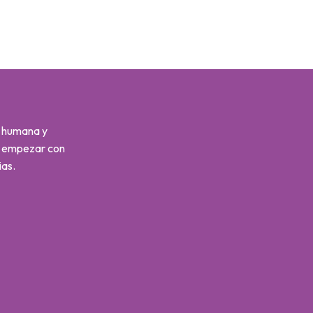
s humana y
s empezar con
ias.