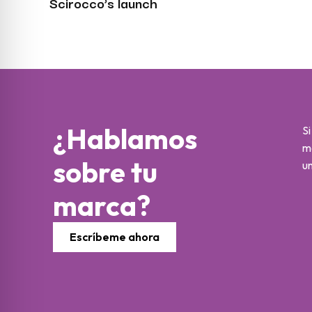
Scirocco’s launch
¿Hablamos
Si
m
sobre tu
un
marca?
Escríbeme ahora