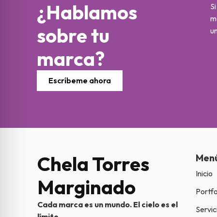
¿Hablamos
Si
m
sobre tu
un
marca?
Escríbeme ahora
Chela Torres
Men
Inicio
Marginado
Portfo
Cada marca es un mundo. El cielo es el
Servic
límite.