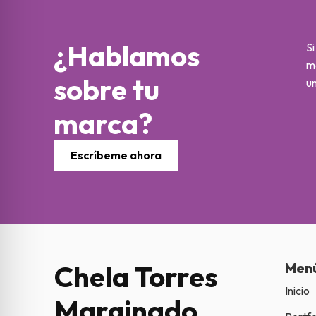
¿Hablamos
Si
m
sobre tu
un
marca?
Escríbeme ahora
Chela Torres
Men
Inicio
Marginado